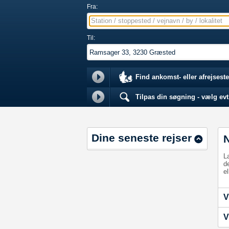
Fra:
Station / stoppested / vejnavn / by / lokalitet
Til:
Find ankomst- eller afrejseste
Tilpas din søgning - vælg evt.
Dine seneste rejser
L
d
el
V
V