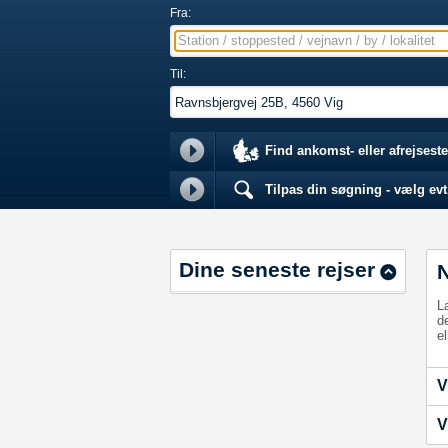
Fra:
Station / stoppested / vejnavn / by / lokalitet
Til:
Find ankomst- eller afrejseste
Tilpas din søgning - vælg evt.
Dine seneste rejser
L
d
el
V
V