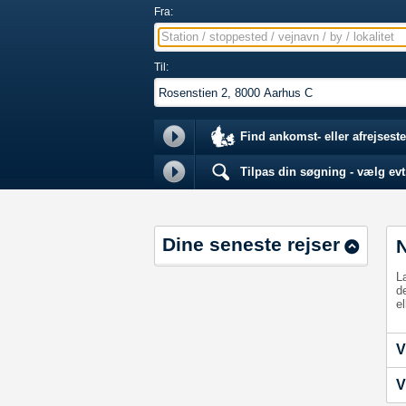
Fra:
Station / stoppested / vejnavn / by / lokalitet
Til:
Find ankomst- eller afrejseste
Tilpas din søgning - vælg evt.
Dine seneste rejser
L
d
el
V
V