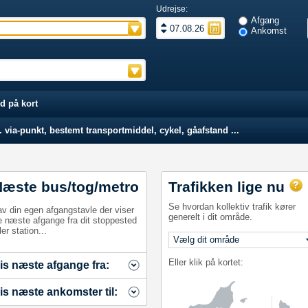
Udrejse:
Afgang
Ankomst
d på kort
 via-punkt, bestemt transportmiddel, cykel, gåafstand ...
Næste bus/tog/metro
Trafikken lige nu
Se hvordan kollektiv trafik kører
av din egen afgangstavle der viser
generelt i dit område.
e næste afgange fra dit stoppested
ler station...
Eller klik på kortet:
is næste afgange fra:
is næste ankomster til: