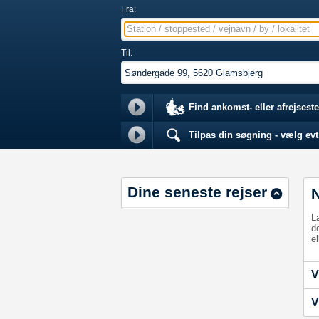
Fra:
Station / stoppested / vejnavn / by / lokalitet
Til:
Find ankomst- eller afrejseste
Tilpas din søgning - vælg evt.
Dine seneste rejser
L
d
el
V
V