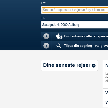
Fra:
Station / stoppested / vejnavn / by / lokalitet
Til:
Find ankomst- eller afrejseste
Tilpas din søgning - vælg evt.
Dine seneste rejser
L
d
el
V
V