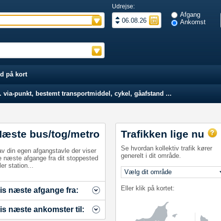
Udrejse:
Afgang
Ankomst
d på kort
 via-punkt, bestemt transportmiddel, cykel, gåafstand ...
Næste bus/tog/metro
Trafikken lige nu
Se hvordan kollektiv trafik kører
av din egen afgangstavle der viser
generelt i dit område.
e næste afgange fra dit stoppested
ler station...
Eller klik på kortet:
is næste afgange fra:
is næste ankomster til: