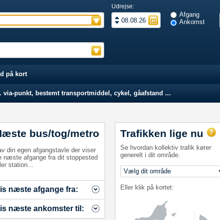
Udrejse:
Afgang
Ankomst
d på kort
 via-punkt, bestemt transportmiddel, cykel, gåafstand ...
Næste bus/tog/metro
Trafikken lige nu
Se hvordan kollektiv trafik kører
av din egen afgangstavle der viser
generelt i dit område.
e næste afgange fra dit stoppested
ler station...
Eller klik på kortet:
is næste afgange fra:
is næste ankomster til: