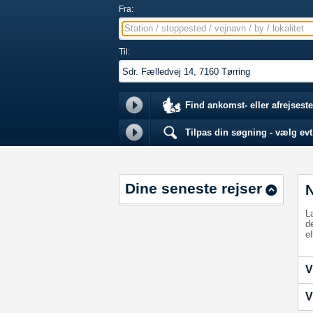
Fra:
Station / stoppested / vejnavn / by / lokalitet
Til:
Find ankomst- eller afrejseste
Tilpas din søgning - vælg evt.
Dine seneste rejser
L
d
el
V
V