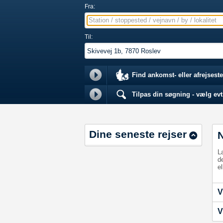
Fra:
Station / stoppested / vejnavn / by / lokalitet
Til:
Find ankomst- eller afrejseste
Tilpas din søgning - vælg evt.
Dine seneste rejser
L
d
el
V
V