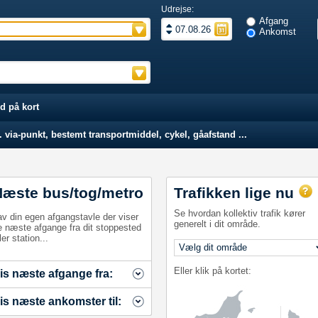
Udrejse:
Afgang
Ankomst
d på kort
 via-punkt, bestemt transportmiddel, cykel, gåafstand ...
Næste bus/tog/metro
Trafikken lige nu
Se hvordan kollektiv trafik kører
av din egen afgangstavle der viser
generelt i dit område.
e næste afgange fra dit stoppested
ler station...
Eller klik på kortet:
is næste afgange fra:
is næste ankomster til: