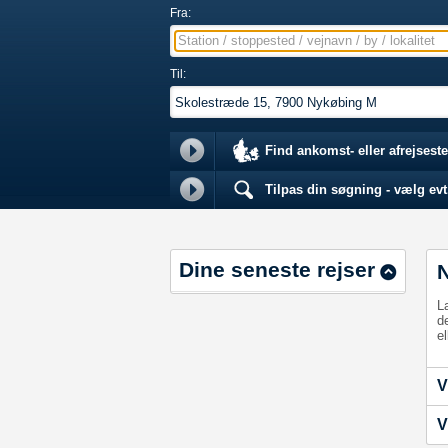
Fra:
Station / stoppested / vejnavn / by / lokalitet
Til:
Find ankomst- eller afrejseste
Tilpas din søgning - vælg evt.
Dine seneste rejser
L
d
el
V
V