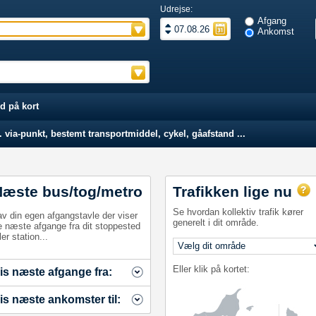
Udrejse:
Afgang
Ankomst
d på kort
 via-punkt, bestemt transportmiddel, cykel, gåafstand ...
Næste bus/tog/metro
Trafikken lige nu
Se hvordan kollektiv trafik kører
av din egen afgangstavle der viser
generelt i dit område.
e næste afgange fra dit stoppested
ler station...
Eller klik på kortet:
is næste afgange fra:
is næste ankomster til: