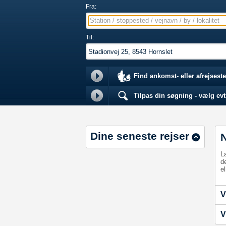
Fra:
Station / stoppested / vejnavn / by / lokalitet
Til:
Find ankomst- eller afrejseste
Tilpas din søgning - vælg evt.
Dine seneste rejser
L
d
el
V
V