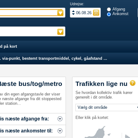
Udrejse:
Afgang
Ankomst
d på kort
 via-punkt, bestemt transportmiddel, cykel, gåafstand ...
Næste bus/tog/metro
Trafikken lige nu
Se hvordan kollektiv trafik kører
av din egen afgangstavle der viser
generelt i dit område.
e næste afgange fra dit stoppested
ler station...
Eller klik på kortet:
is næste afgange fra:
is næste ankomster til: