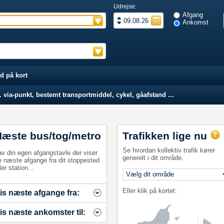
Udrejse:
Afgang
Ankomst
d på kort
 via-punkt, bestemt transportmiddel, cykel, gåafstand ...
Næste bus/tog/metro
Trafikken lige nu
Se hvordan kollektiv trafik kører
av din egen afgangstavle der viser
generelt i dit område.
e næste afgange fra dit stoppested
ler station...
Eller klik på kortet:
is næste afgange fra:
is næste ankomster til: