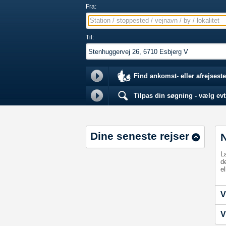
Fra:
Station / stoppested / vejnavn / by / lokalitet
Til:
Find ankomst- eller afrejseste
Tilpas din søgning - vælg evt.
Dine seneste rejser
L
d
el
V
V