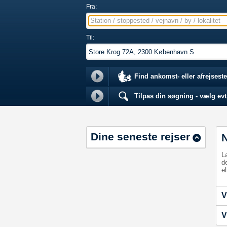
Fra:
Station / stoppested / vejnavn / by / lokalitet
Til:
Find ankomst- eller afrejseste
Tilpas din søgning - vælg evt.
Dine seneste rejser
L
d
el
V
V