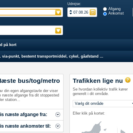
Udrejse:
Afgang
Ankomst
d på kort
 via-punkt, bestemt transportmiddel, cykel, gåafstand ...
Næste bus/tog/metro
Trafikken lige nu
Se hvordan kollektiv trafik kører
av din egen afgangstavle der viser
generelt i dit område.
e næste afgange fra dit stoppested
ler station...
Eller klik på kortet:
is næste afgange fra:
is næste ankomster til: