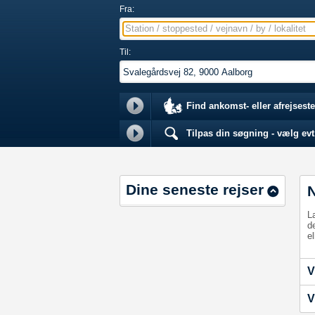
Fra:
Station / stoppested / vejnavn / by / lokalitet
Til:
Find ankomst- eller afrejseste
Tilpas din søgning - vælg evt.
Dine seneste rejser
L
d
el
V
V