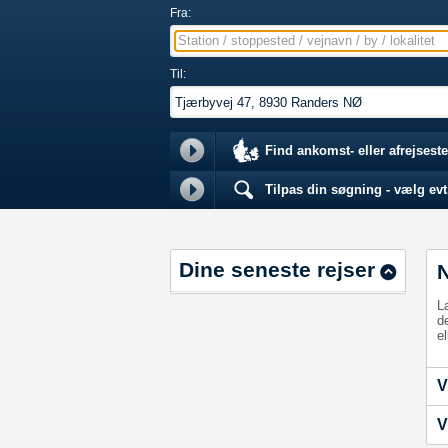
Fra:
Station / stoppested / vejnavn / by / lokalitet
Til:
Find ankomst- eller afrejseste
Tilpas din søgning - vælg evt.
Dine seneste rejser
L
d
el
V
V