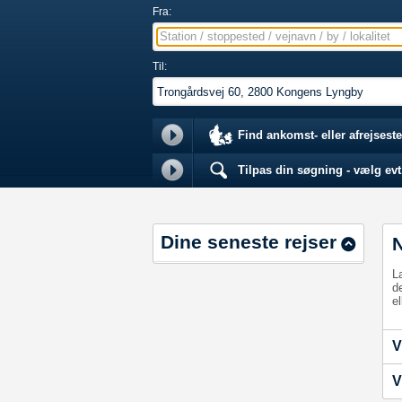
Fra:
Station / stoppested / vejnavn / by / lokalitet
Til:
Find ankomst- eller afrejseste
Tilpas din søgning - vælg evt.
Dine seneste rejser
L
d
el
V
V