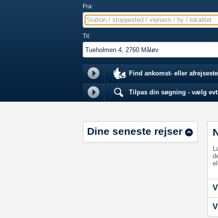
Fra:
Station / stoppested / vejnavn / by / lokalitet
Til:
Find ankomst- eller afrejseste
Tilpas din søgning - vælg evt.
Dine seneste rejser
L
d
el
V
V