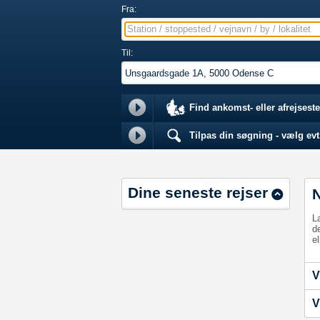
Fra:
Station / stoppested / vejnavn / by / lokalitet
Til:
Find ankomst- eller afrejseste
Tilpas din søgning - vælg evt.
Dine seneste rejser
L
d
el
V
V