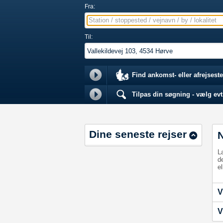
Fra:
Station / stoppested / vejnavn / by / lokalitet
Til:
Find ankomst- eller afrejseste
Tilpas din søgning - vælg evt.
Dine seneste rejser
L
d
el
V
V