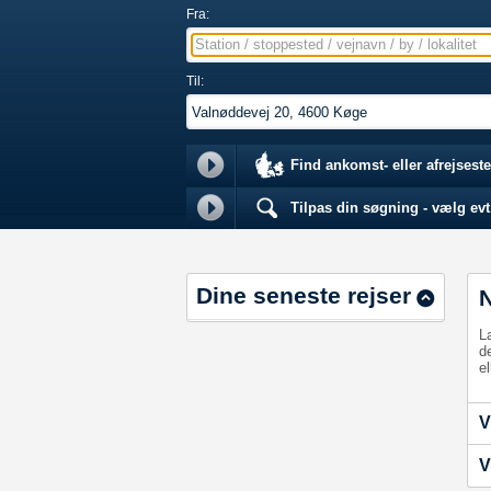
Fra:
Station / stoppested / vejnavn / by / lokalitet
Til:
Find ankomst- eller afrejseste
Tilpas din søgning - vælg evt.
Dine seneste rejser
L
d
el
V
V