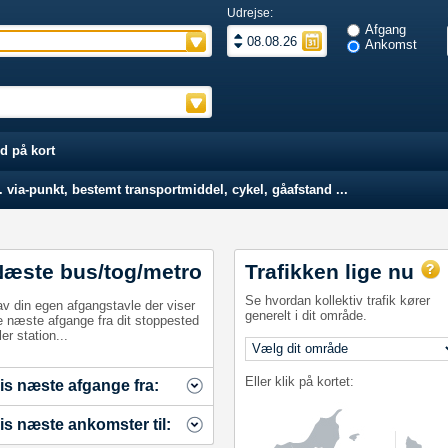
Udrejse:
Afgang
Ankomst
d på kort
 via-punkt, bestemt transportmiddel, cykel, gåafstand ...
Næste bus/tog/metro
Trafikken lige nu
Se hvordan kollektiv trafik kører
av din egen afgangstavle der viser
generelt i dit område.
e næste afgange fra dit stoppested
ler station...
Eller klik på kortet:
is næste afgange fra:
is næste ankomster til: