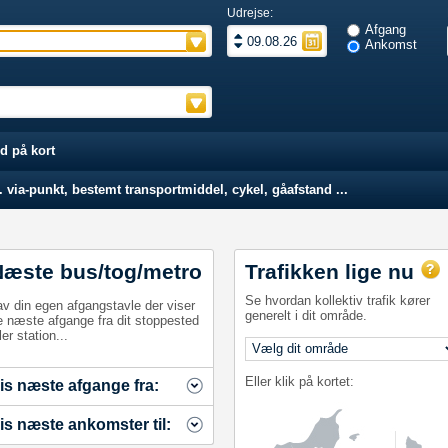
Udrejse:
Afgang
Ankomst
d på kort
 via-punkt, bestemt transportmiddel, cykel, gåafstand ...
Næste bus/tog/metro
Trafikken lige nu
Se hvordan kollektiv trafik kører
av din egen afgangstavle der viser
generelt i dit område.
e næste afgange fra dit stoppested
ler station...
Eller klik på kortet:
is næste afgange fra:
is næste ankomster til: