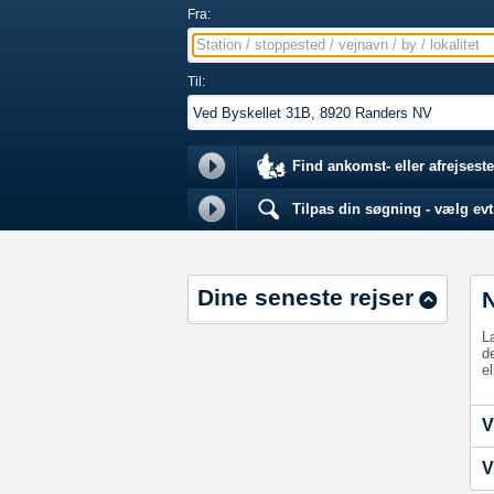
Fra:
Station / stoppested / vejnavn / by / lokalitet
Til:
Find ankomst- eller afrejseste
Tilpas din søgning - vælg evt.
Dine seneste rejser
L
d
el
V
V