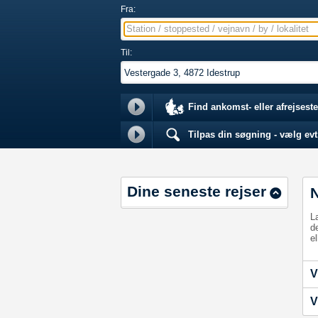
Fra:
Station / stoppested / vejnavn / by / lokalitet
Til:
Find ankomst- eller afrejseste
Tilpas din søgning - vælg evt.
Dine seneste rejser
L
d
el
V
V