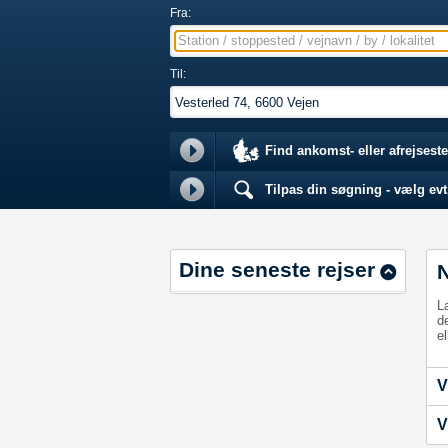
Fra:
Station / stoppested / vejnavn / by / lokalitet
Til:
Find ankomst- eller afrejseste
Tilpas din søgning - vælg evt.
Dine seneste rejser
L
d
el
V
V