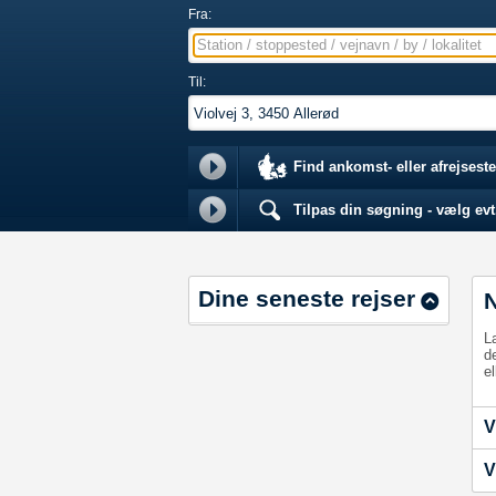
Fra:
Station / stoppested / vejnavn / by / lokalitet
Til:
Find ankomst- eller afrejseste
Tilpas din søgning - vælg evt.
Dine seneste rejser
L
d
el
V
V