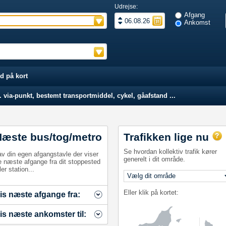
Udrejse:
Afgang
Ankomst
d på kort
 via-punkt, bestemt transportmiddel, cykel, gåafstand ...
Næste bus/tog/metro
Trafikken lige nu
Se hvordan kollektiv trafik kører
av din egen afgangstavle der viser
generelt i dit område.
e næste afgange fra dit stoppested
ler station...
Eller klik på kortet:
is næste afgange fra:
is næste ankomster til: