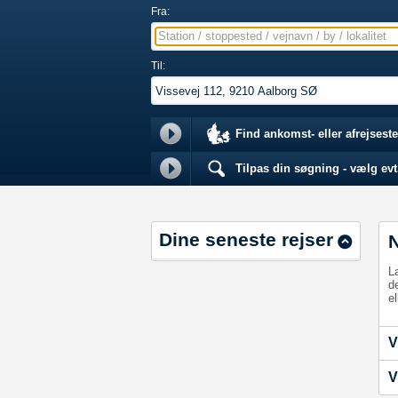
Fra:
Station / stoppested / vejnavn / by / lokalitet
Til:
Find ankomst- eller afrejseste
Tilpas din søgning - vælg evt.
Dine seneste rejser
L
d
el
V
V