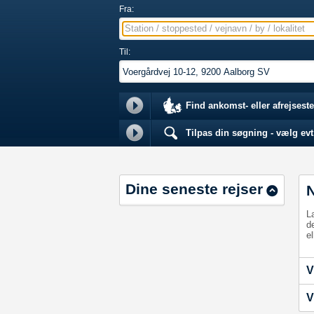
Fra:
Station / stoppested / vejnavn / by / lokalitet
Til:
Find ankomst- eller afrejseste
Tilpas din søgning - vælg evt.
Dine seneste rejser
L
d
el
V
V