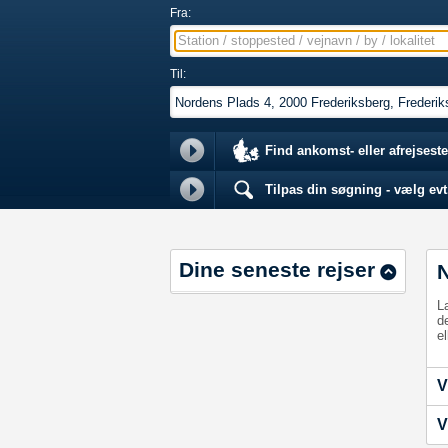
Fra:
Station / stoppested / vejnavn / by / lokalitet
Til:
Find ankomst- eller afrejseste
Tilpas din søgning - vælg evt.
Dine seneste rejser
L
d
el
V
V