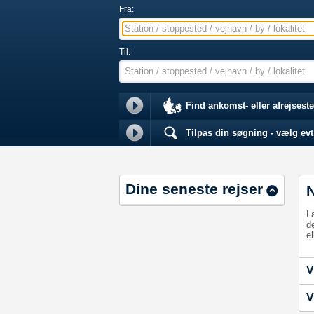
Fra:
Station / stoppested / vejnavn / by / lokalitet
Til:
Station / stoppested / vejnavn / by / lokalitet
Find ankomst- eller afrejseste
Tilpas din søgning - vælg evt.
Dine seneste rejser
L
d
el
V
V