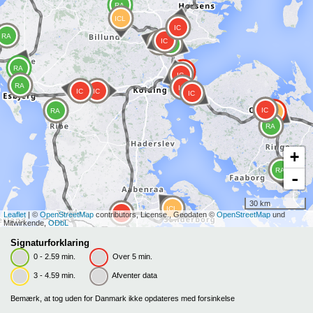
+
-
30 km
Leaflet
| ©
OpenStreetMap
contributors, License., Geodaten ©
OpenStreetMap
und
Mitwirkende,
ODbL
Signaturforklaring
0 - 2.59 min.
Over 5 min.
3 - 4.59 min.
Afventer data
Bemærk, at tog uden for Danmark ikke opdateres med forsinkelse