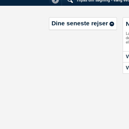
Tilpas din søgning - vælg evt.
Dine seneste rejser
L
d
el
V
V