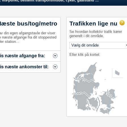
 via-punkt, bestemt transportmiddel, cykel, gåafstand ...
Næste bus/tog/metro
Trafikken lige nu
Se hvordan kollektiv trafik kører
av din egen afgangstavle der viser
generelt i dit område.
e næste afgange fra dit stoppested
ler station...
Eller klik på kortet:
is næste afgange fra:
is næste ankomster til: