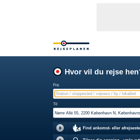
Hvor vil du rejse hen
Fra:
Station / stoppested / vejnavn / by / lokalitet
Til:
Find ankomst- eller afrejseste